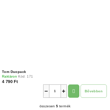
Tom Duopack
Raktáron
Kód:
171
4 790 Ft
−
+
Bővebben
összesen
5
termék
L