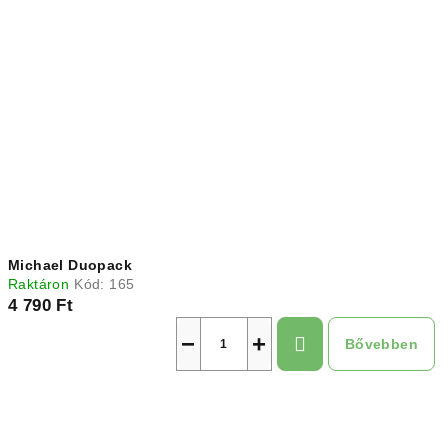
Michael Duopack
Raktáron
Kód:
165
4 790 Ft
−
+
Bővebben