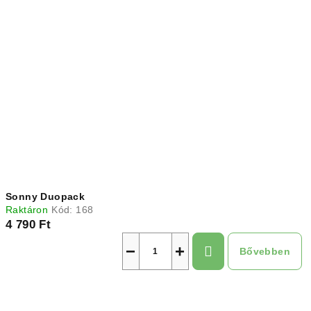
Sonny Duopack
Raktáron
Kód:
168
4 790 Ft
−
+
Bővebben