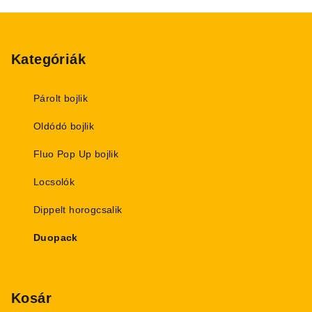
i
L
s
á
t
b
Kategóriák
a
i
l
r
é
Párolt bojlik
á
c
n
Oldódó bojlik
y
í
Fluo Pop Up bojlik
t
Locsolók
á
s
Dippelt horogcsalik
e
l
Duopack
e
m
e
Kosár
i