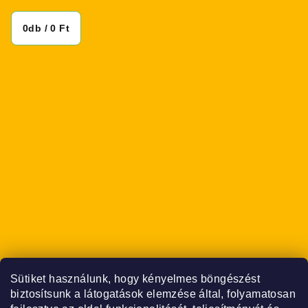
0
db /
0 Ft
Sütiket használunk, hogy kényelmes böngészést
biztosítsunk a látogatások elemzése által, folyamatosan