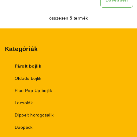
Bővebben
összesen
5
termék
L
i
L
s
á
t
b
Kategóriák
a
i
l
r
é
Párolt bojlik
á
c
n
Oldódó bojlik
y
í
Fluo Pop Up bojlik
t
Locsolók
á
s
Dippelt horogcsalik
e
l
Duopack
e