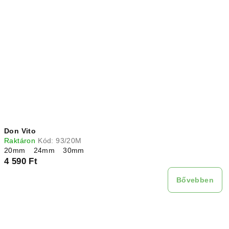
m
e
é
n
k
d
e
e
k
z
l
é
i
s
s
e
t
Don Vito
á
Raktáron
Kód:
93/20M
j
20mm
24mm
30mm
4 590 Ft
a
Bővebben