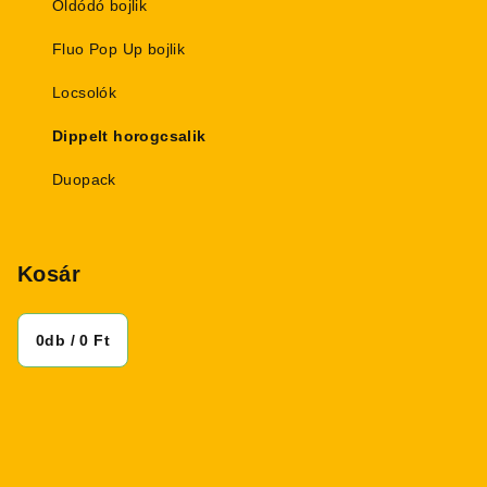
Oldódó bojlik
Fluo Pop Up bojlik
Locsolók
Dippelt horogcsalik
Duopack
Kosár
0
db /
0 Ft