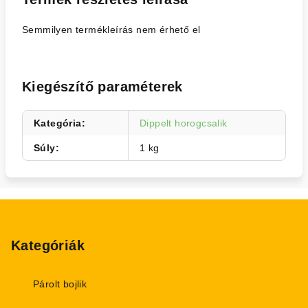
Semmilyen termékleírás nem érhető el
Kiegészítő paraméterek
Kategória
:
Dippelt horogcsalik
Súly
:
1 kg
L
á
b
Kategóriák
l
é
Párolt bojlik
c