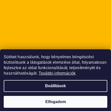
Sütiket használunk, hogy kényelmes böngészést
biztosítsunk a látogatások elemzése által, folyamatosan
fejlesztve az oldal funkcionalitását, teljesítményét és
használhatóságát.
További információk
Beállítások
Copyright 2026
Don Carpleone Boilies
. Minden jog
fenntartva.
Elfogadom
Shoptet készítette