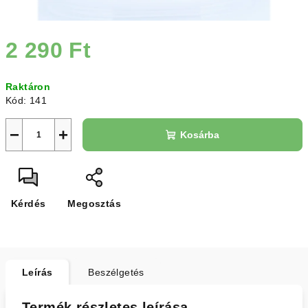
2 290 Ft
Egységár:
Raktáron
Kód:
141
−
+
Kosárba
Kérdés
Megosztás
Leírás
Beszélgetés
Termék részletes leírása