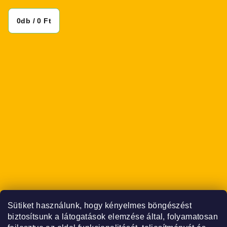
0
db /
0 Ft
Sütiket használunk, hogy kényelmes böngészést
biztosítsunk a látogatások elemzése által, folyamatosan