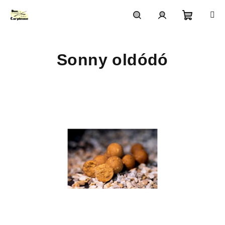
Ugrás
a
fő
Kosár
Keresés
Bejelentkezés
tartalomhoz
Sonny oldódó