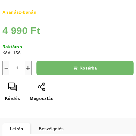
Ananász-banán
4 990 Ft
Egységár:
Raktáron
Kód:
156
−
+
Kosárba
Kérdés
Megosztás
Leírás
Beszélgetés